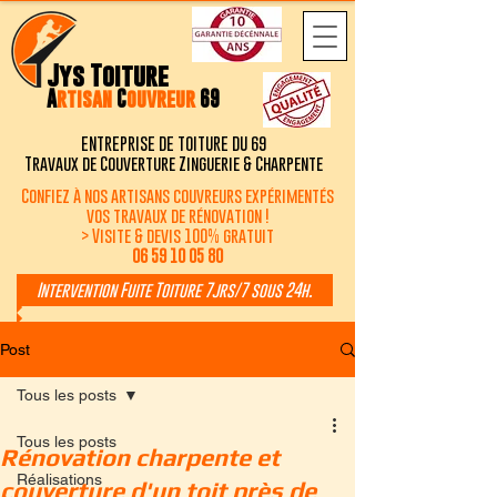
Jys Toiture
A
rtisan
C
ouvreur
69
ENTREPRISE DE TOITURE DU 69
Travaux de Couverture Zinguerie & Charpente
Confiez à nos artisans couvreurs expérimentés
vos travaux de rénovation !
> Visite & devis 100% gratuit
06 59 10 05 80
Intervention Fuite Toiture 7jrs/7 sous 24h.
Post
Tous les posts
Tous les posts
Rénovation charpente et
Réalisations
couverture d'un toit près de