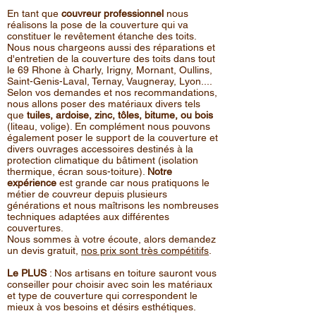
En tant que
couvreur professionnel
nous
réalisons la pose de la couverture qui va
constituer le revêtement étanche des toits.
Nous nous chargeons aussi des réparations et
d'entretien de la couverture des toits dans tout
le 69 Rhone à Charly, Irigny, Mornant, Oullins,
Saint-Genis-Laval, Ternay, Vaugneray, Lyon....
Selon vos demandes et nos recommandations,
nous allons poser des matériaux divers tels
que
tuiles, ardoise, zinc, tôles, bitume, ou bois
(liteau, volige). En complément nous pouvons
également poser le support de la couverture et
divers ouvrages accessoires destinés à la
protection climatique du bâtiment (isolation
thermique, écran sous-toiture).
Notre
expérience
est grande car nous pratiquons le
métier de couvreur depuis plusieurs
générations et nous maîtrisons les nombreuses
techniques adaptées aux différentes
couvertures.
Nous sommes à votre écoute, alors demandez
un devis gratuit,
nos prix sont très compétitifs
.
Le PLUS
: Nos artisans en toiture sauront vous
conseiller pour choisir avec soin les matériaux
et type de couverture qui correspondent le
mieux à vos besoins et désirs esthétiques.