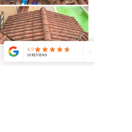
Appeler
Email
En voir plus
Appelez le
06 59 10 05 80
pour
toutes informations, un RDV ou un Devis
Demandez un devis gratuit en ligne pour